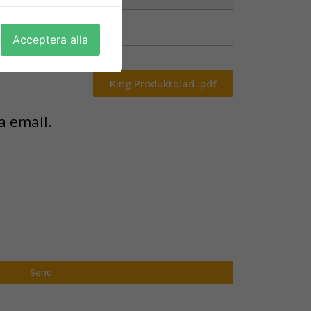
RT 38885
Acceptera alla
King Produktblad .pdf
a email.
Send