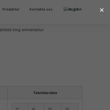
×
Produkter
Kontakta oss
English
Tekniska data
12
16
20
25