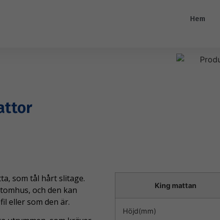
Hem
attor
a, som tål hårt slitage.
King mattan
utomhus, och den kan
il eller som den är.
Höjd(mm)