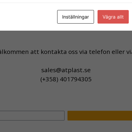
RT kort
Inställningar
Vägra allt
älkommen att kontakta oss via telefon eller vi
sales@atplast.se
(+358) 401794305