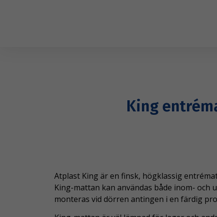
King entrém
Atplast King är en finsk, högklassig entrématt
King-mattan kan användas både inom- och 
monteras vid dörren antingen i en färdig prof